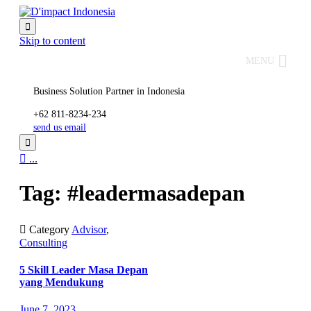

Skip to content
MENU
Business Solution Partner in Indonesia
+62 811-8234-234
send us email


...
Tag: #leadermasadepan

Category
Advisor
,
Consulting
5 Skill Leader Masa Depan
yang Mendukung
June 7, 2023