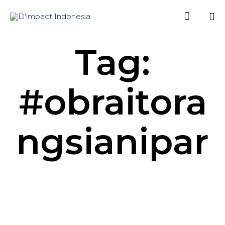

Sk
Tag:
to
co
#obraitora
ngsianipar