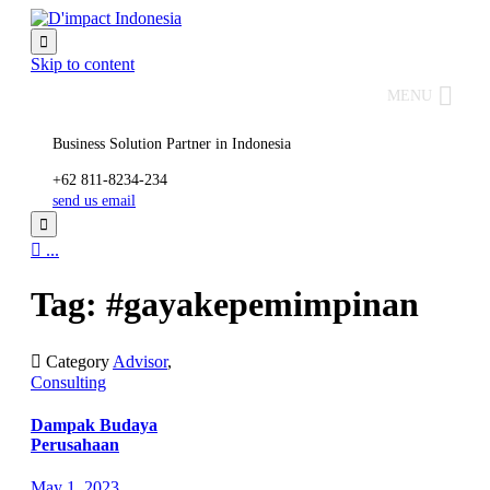

Skip to content
MENU
Business Solution Partner in Indonesia
+62 811-8234-234
send us email


...
Tag: #gayakepemimpinan

Category
Advisor
,
Consulting
Dampak Budaya
Perusahaan
May 1, 2023