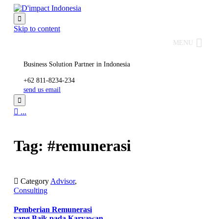

Skip to content
MENU
Business Solution Partner in Indonesia
+62 811-8234-234
send us email


...
Tag: #remunerasi

Category
Advisor
,
Consulting
Pemberian Remunerasi
yang Baik pada Karyawan