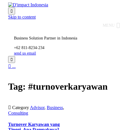

Skip to content
MENU
Business Solution Partner in Indonesia
+62 811-8234-234
send us email


...
Tag: #turnoverkaryawan

Category
Advisor
,
Business
,
Consulting
Turnover Karyawan yang
Tinggi, Apa Dampaknya?