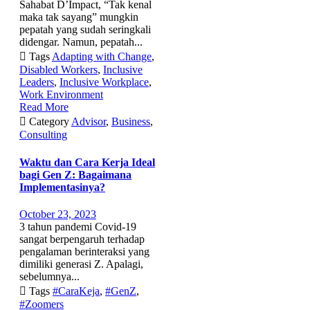
Sahabat D’Impact, “Tak kenal
maka tak sayang” mungkin
pepatah yang sudah seringkali
didengar. Namun, pepatah...

Tags
Adapting with Change
,
Disabled Workers
,
Inclusive
Leaders
,
Inclusive Workplace
,
Work Environment
Read More

Category
Advisor
,
Business
,
Consulting
Waktu dan Cara Kerja Ideal
bagi Gen Z: Bagaimana
Implementasinya?
October 23, 2023
3 tahun pandemi Covid-19
sangat berpengaruh terhadap
pengalaman berinteraksi yang
dimiliki generasi Z. Apalagi,
sebelumnya...

Tags
#CaraKeja
,
#GenZ
,
#Zoomers