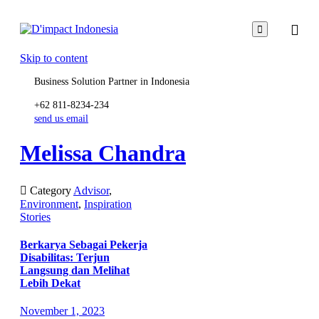

Skip to content
Business Solution Partner in Indonesia
+62 811-8234-234
send us email
Melissa Chandra

Category
Advisor
,
Environment
,
Inspiration
Stories
Berkarya Sebagai Pekerja
Disabilitas: Terjun
Langsung dan Melihat
Lebih Dekat
November 1, 2023