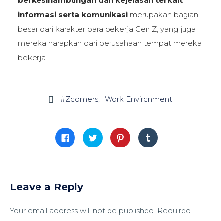
berkesinambungan dan kejelasan terkait
informasi serta komunikasi
merupakan bagian
besar dari karakter para pekerja Gen Z, yang juga
mereka harapkan dari perusahaan tempat mereka
bekerja.
#Zoomers
Work Environment

Click
Click
Click
Click
to
to
to
to
share
share
share
share
on
on
on
on
Facebook
Twitter
Pinterest
Tumblr
(Opens
(Opens
(Opens
(Opens
in
in
in
in
new
new
new
new
window)
window)
window)
window)
Leave a Reply
Your email address will not be published.
Required