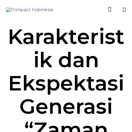

Sk
Karakterist
to
co
ik dan
Ekspektasi
Generasi
“Zaman