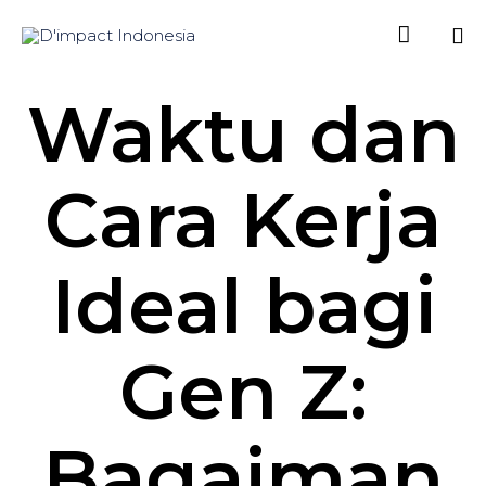

Sk
Waktu dan
to
co
Cara Kerja
Ideal bagi
Gen Z:
Bagaiman