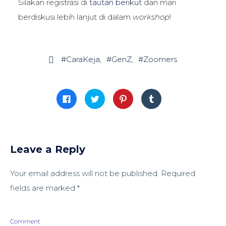
Silakan registrasi di
tautan berikut
dan mari
berdiskusi lebih lanjut di dalam
workshop
!
#CaraKeja
#GenZ
#Zoomers

Click
Click
Click
Click
to
to
to
to
share
share
share
share
on
on
on
on
Facebook
Twitter
Pinterest
Tumblr
(Opens
(Opens
(Opens
(Opens
in
in
in
in
new
new
new
new
window)
window)
window)
window)
Leave a Reply
Your email address will not be published.
Required
fields are marked
*
Comment