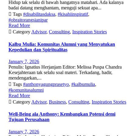
Hidup tak selalu di bawah hangatnya matahari. Ada kalanya
badai datang menghantam, menguji sekuat apa...

Tags
#disabilitasdaksa
,
#kisahiinspiratif
,
#obraitorangsianipar
Read More

Category
Advisor
,
Consulting
,
Inspiration Stories
Kalbu Mulia: Komunitas Alumni yang Menyatukan
Kepedulian dan Spiritualitas
January 7, 2026
Penulis: Ignatius Herjanjam Editor: Melissa Puspa Chandra
Kesejahteraan tak selalu soal materi. Terkadang, hadir,
mendengarkan,...

Tags
#anthonyagungprasetyo
,
#kalbumulia
,
#komunitasalumni
Read More

Category
Advisor
,
Business
,
Consulting
,
Inspiration Stories
Well-Being ala Anthony: Kembangkan Potensi demi
Tujuan Perusahaan
January 7, 2026