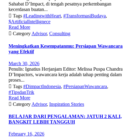
Sahabat D’Impact, di tengah pesatnya perkembangan
kecerdasan buatan...

Tags
#LeadingwithHeart
,
#TransformasiBudaya
,
$ArtificialIntellignece
Read More

Category
Advisor
,
Consulting
Meningkatkan Kesempatanmu: Persiapan Wawancara
yang Efektif
March 30, 2026
Penulis: Ignatius Herjanjam Editor: Melissa Puspa Chandra
D’Impactors, wawancara kerja adalah tahap penting dalam
proses...

Tags
#DimpactIndonesia
,
#PersiapanWawancara
,
#TipsdanTrik
Read More

Category
Advisor
,
Inspiration Stories
BELAJAR DARI PENGALAMAN: JATUH 2 KALI,
BANGKIT LEBIH TANGGUH
February 16, 2026