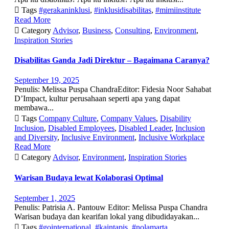

Tags
#gerakaninklusi
,
#inklusidisabilitas
,
#mimiinstitute
Read More

Category
Advisor
,
Business
,
Consulting
,
Environment
,
Inspiration Stories
Disabilitas Ganda Jadi Direktur – Bagaimana Caranya?
September 19, 2025
Penulis: Melissa Puspa ChandraEditor: Fidesia Noor Sahabat
D’Impact, kultur perusahaan seperti apa yang dapat
membawa...

Tags
Company Culture
,
Company Values
,
Disability
Inclusion
,
Disabled Employees
,
Disabled Leader
,
Inclusion
and Diversity
,
Inclusive Environment
,
Inclusive Workplace
Read More

Category
Advisor
,
Environment
,
Inspiration Stories
Warisan Budaya lewat Kolaborasi Optimal
September 1, 2025
Penulis: Patrisia A. Pantouw Editor: Melissa Puspa Chandra
Warisan budaya dan kearifan lokal yang dibudidayakan...

Tags
#gointernational
,
#kaintapis
,
#nolamarta