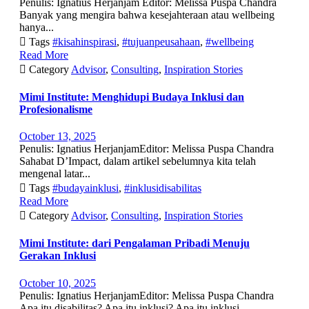
Penulis: Ignatius Herjanjam Editor: Melissa Puspa Chandra
Banyak yang mengira bahwa kesejahteraan atau wellbeing
hanya...

Tags
#kisahinspirasi
,
#tujuanpeusahaan
,
#wellbeing
Read More

Category
Advisor
,
Consulting
,
Inspiration Stories
Mimi Institute: Menghidupi Budaya Inklusi dan
Profesionalisme
October 13, 2025
Penulis: Ignatius HerjanjamEditor: Melissa Puspa Chandra
Sahabat D’Impact, dalam artikel sebelumnya kita telah
mengenal latar...

Tags
#budayainklusi
,
#inklusidisabilitas
Read More

Category
Advisor
,
Consulting
,
Inspiration Stories
Mimi Institute: dari Pengalaman Pribadi Menuju
Gerakan Inklusi
October 10, 2025
Penulis: Ignatius HerjanjamEditor: Melissa Puspa Chandra
Apa itu disabilitas? Apa itu inklusi? Apa itu inklusi...