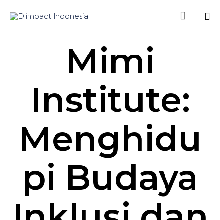

Sk
Mimi
to
co
Institute:
Menghidu
pi Budaya
Inklusi dan