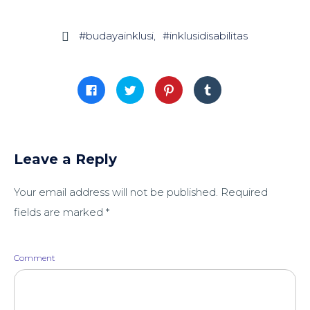
#budayainklusi
#inklusidisabilitas

Click
Click
Click
Click
to
to
to
to
share
share
share
share
on
on
on
on
Facebook
Twitter
Pinterest
Tumblr
(Opens
(Opens
(Opens
(Opens
in
in
in
in
new
new
new
new
window)
window)
window)
window)
Leave a Reply
Your email address will not be published.
Required
fields are marked
*
Comment