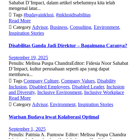
Sahabat D’Impact, dalam artikel sebelumnya kita telah
mengenal latar...

Tags
#budayainklusi
,
#inklusidisabilitas
Read More

Category
Advisor
,
Business
,
Consulting
,
Environment
,
Inspiration Stories
Disabilitas Ganda Jadi Direktur – Bagaimana Caranya?
September 19, 2025
Penulis: Melissa Puspa ChandraEditor: Fidesia Noor Sahabat
D’Impact, kultur perusahaan seperti apa yang dapat
membawa...

Tags
Company Culture
,
Company Values
,
Disability
Inclusion
,
Disabled Employees
,
Disabled Leader
,
Inclusion
and Diversity
,
Inclusive Environment
,
Inclusive Workplace
Read More

Category
Advisor
,
Environment
,
Inspiration Stories
Warisan Budaya lewat Kolaborasi Optimal
September 1, 2025
Penulis: Patrisia A. Pantouw Editor: Melissa Puspa Chandra