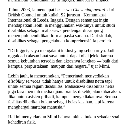
Tahun 2003, ia mendapat beasiswa
Chevening award
dari
British Council untuk kuliah S2 jurusan Komunikasi
Internasional di Leeds, Inggris. Dengan semangat ingin
mendapatkan lebih, ia menggunakan waktunya untuk studi
disabilitas sebagai mahasiswa pendengar di samping
menempuh pendidikan formal paska sarjana. Dari sinilah,
disabilitas sebagai pengetahuan komprehensif ia peroleh.
“Di Inggris, saya mengalami inklusi yang sebenarnya. Jadi
nggak ada alasan buat saya untuk dapat nilai jelek, karena
semua kebutuhan tersedia dan aksesnya lengkap — baik dari
kampus, perpustakaan, maupun dari negara,” ujar Mimi.
Lebih jauh, ia menerangkan, “Pemerintah menyediakan
disability services
tidak hanya untuk disabilitas netra tapi
untuk semua ragam disabilitas. Mahasiswa disabilitas netra
juga bisa memilih media ujian: braille, diketik, atau dibacakan.
Jika butuh asisten pribadi, kampus menyediakannya. Semua
fasilitas diberikan bukan sebagai belas kasihan, tapi karena
menghargai martabat manusia.”
Hal ini menyadarkan Mimi bahwa inklusi bukan sekadar soal
kehadiran fisik.