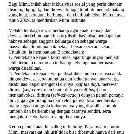
Bagi Mimi, inilah akar inklusivitas sosial yang perlu ditanam,
disiram, dipupuk, dan dirawat hingga tumbuh menjadi batang
yang kuat, berdaun, berbunga dan berbuah lebat. Karenanya,
tahun 2009, ia mendirikan Mimi Institute.
Melalui lembaga ini, ia berharap agar anak, remaja dan
dewasa berkebutuhan khusus (disabilitas) bisa mendapatkan
haknya sebagai anggota keluarga dan sebagai warga
masyarakat, terutama hak belajar bersama secara setara.
Untuk itu, ia membangun 2 pendekatan:
1.⁠ ⁠Pendekatan kepada komunitas, agar lingkungan menjadi
lebih terbuka dan ramah terhadap keberagaman termasuk
warga disabilitas.
2.⁠ ⁠Pendekatan kepada warga disabilitas mulai dari usia anak
hingga dewasa serta orangtua dan keluarganya, agar warga
disabilitas dapat mengenal dirinya (
self-identity
), merawat
dirinya (
self-care
), membantu dirinya (
self-help
) dan
mengadvokasi dirinya (
self-advocacy
) dengan penuh percaya
diri, juga agar orangtua dan keluarganya bisa memberikan
ruang kepada anggota keluarganya yang disabilitas untuk
tumbuh dan berkembang dengan caranya sendiri, serta
mengakui keberhasilan yang dicapainya.
Kedua pendekatan ini saling terhubung. Pasalnya, menurut
Mimi, masyarakat inklusif tidak bisa dibentuk hanya dari satu