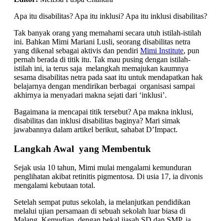
Apa itu disabilitas? Apa itu inklusi? Apa itu inklusi disabilitas?
Tak banyak orang yang memahami secara utuh istilah-istilah
ini. Bahkan Mimi Mariani Lusli, seorang disabilitas netra
yang dikenal sebagai aktivis dan pendiri
Mimi Institute
, pun
pernah berada di titik itu. Tak mau pusing dengan istilah-
istilah ini, ia terus saja melangkah memajukan kaumnya
sesama disabilitas netra pada saat itu untuk mendapatkan hak
belajarnya dengan mendirikan berbagai organisasi sampai
akhirnya ia menyadari makna sejati dari ‘inklusi’.
Bagaimana ia mencapai titik tersebut? Apa makna inklusi,
disabilitas dan inklusi disabilitas baginya? Mari simak
jawabannya dalam artikel berikut, sahabat D’Impact.
Langkah Awal yang Membentuk
Sejak usia 10 tahun, Mimi mulai mengalami kemunduran
penglihatan akibat retinitis pigmentosa. Di usia 17, ia divonis
mengalami kebutaan total.
Setelah sempat putus sekolah, ia melanjutkan pendidikan
melalui ujian persamaan di sebuah sekolah luar biasa di
Malang. Kemudian, dengan bekal ijasah SD dan SMP, ia