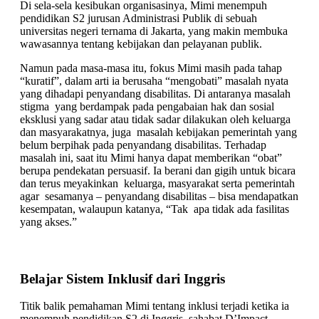
Di sela-sela kesibukan organisasinya, Mimi menempuh
pendidikan S2 jurusan Administrasi Publik di sebuah
universitas negeri ternama di Jakarta, yang makin membuka
wawasannya tentang kebijakan dan pelayanan publik.
Namun pada masa-masa itu, fokus Mimi masih pada tahap
“kuratif”, dalam arti ia berusaha “mengobati” masalah nyata
yang dihadapi penyandang disabilitas. Di antaranya masalah
stigma yang berdampak pada pengabaian hak dan sosial
eksklusi yang sadar atau tidak sadar dilakukan oleh keluarga
dan masyarakatnya, juga masalah kebijakan pemerintah yang
belum berpihak pada penyandang disabilitas. Terhadap
masalah ini, saat itu Mimi hanya dapat memberikan “obat”
berupa pendekatan persuasif. Ia berani dan gigih untuk bicara
dan terus meyakinkan keluarga, masyarakat serta pemerintah
agar sesamanya – penyandang disabilitas – bisa mendapatkan
kesempatan, walaupun katanya, “Tak apa tidak ada fasilitas
yang akses.”
Belajar Sistem Inklusif dari Inggris
Titik balik pemahaman Mimi tentang inklusi terjadi ketika ia
menempuh pendidikan S2 di Inggris, sahabat D’Impact.