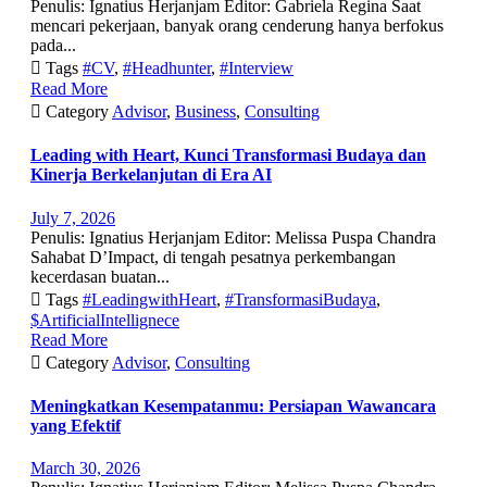
Penulis: Ignatius Herjanjam Editor: Gabriela Regina Saat
mencari pekerjaan, banyak orang cenderung hanya berfokus
pada...

Tags
#CV
,
#Headhunter
,
#Interview
Read More

Category
Advisor
,
Business
,
Consulting
Leading with Heart, Kunci Transformasi Budaya dan
Kinerja Berkelanjutan di Era AI
July 7, 2026
Penulis: Ignatius Herjanjam Editor: Melissa Puspa Chandra
Sahabat D’Impact, di tengah pesatnya perkembangan
kecerdasan buatan...

Tags
#LeadingwithHeart
,
#TransformasiBudaya
,
$ArtificialIntellignece
Read More

Category
Advisor
,
Consulting
Meningkatkan Kesempatanmu: Persiapan Wawancara
yang Efektif
March 30, 2026