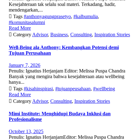
Kesejahteraan tak selalu soal materi. Terkadang, hadir,
mendengarkan,...

Tags
#anthonyagungprasetyo
,
#kalbumulia
,
#komunitasalumni
Read More

Category
Advisor
,
Business
,
Consulting
,
Inspiration Stories
Well-Being ala Anthony: Kembangkan Potensi demi
Tujuan Perusahaan
January 7, 2026
Penulis: Ignatius Herjanjam Editor: Melissa Puspa Chandra
Banyak yang mengira bahwa kesejahteraan atau wellbeing
hanya...

Tags
#kisahinspirasi
,
#tujuanpeusahaan
,
#wellbeing
Read More

Category
Advisor
,
Consulting
,
Inspiration Stories
Mimi Institute: Menghidupi Budaya Inklusi dan
Profesionalisme
October 13, 2025
Penulis: Ignatius HerjanjamEditor: Melissa Puspa Chandra