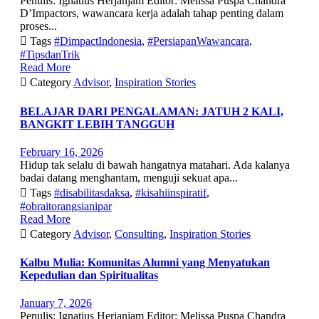
Penulis: Ignatius Herjanjam Editor: Melissa Puspa Chandra
D’Impactors, wawancara kerja adalah tahap penting dalam
proses...

Tags
#DimpactIndonesia
,
#PersiapanWawancara
,
#TipsdanTrik
Read More

Category
Advisor
,
Inspiration Stories
BELAJAR DARI PENGALAMAN: JATUH 2 KALI,
BANGKIT LEBIH TANGGUH
February 16, 2026
Hidup tak selalu di bawah hangatnya matahari. Ada kalanya
badai datang menghantam, menguji sekuat apa...

Tags
#disabilitasdaksa
,
#kisahiinspiratif
,
#obraitorangsianipar
Read More

Category
Advisor
,
Consulting
,
Inspiration Stories
Kalbu Mulia: Komunitas Alumni yang Menyatukan
Kepedulian dan Spiritualitas
January 7, 2026
Penulis: Ignatius Herjanjam Editor: Melissa Puspa Chandra