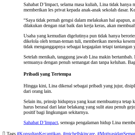
Sahabat D’Impact, selama masa kuliah, Lina tidak hanya m
memberikan les privat kepada anak-anak sekolah dasar. Keg
“Saya tidak pernah gengsi dalam melakukan hal apapun, asa
dilakukan dengan niat baik dan kerja keras, akan membua
Usaha yang kemudian digelutinya pun tidak hanya berorien
dikelola oleh teman-teman tuli, memberikan mereka kesempa
tidak menganggapnya sebagai kegagalan tetapi tantangan y
Setelah menikah, tanggung jawab Lina makin bertambah. I
semuanya dengan penuh semangat dan tanpa keluhan. Bagin
Pribadi yang Tertempa
Hingga kini, Lina dikenal sebagai pribadi yang jujur, disip
dari orang lain.
Selain itu, prinsip hidupnya yang kuat membuatnya tetap k
harus berasal dari latar belakang yang sulit atau penuh g
positif bagi lingkungan sekitarnya.
Sahabat D’Impact
, semoga pengalaman hidup Lina memberi

Tags
#KonsultanKecantikan
,
#michellskincare
,
#MotivasidanSema