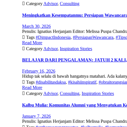

Category
Advisor
,
Consulting
Meningkatkan Kesempatanmu: Persiapan Wawancara 
March 30, 2026
Penulis: Ignatius Herjanjam Editor: Melissa Puspa Chandr

Tags
#DimpactIndonesia
,
#PersiapanWawancara
,
#Tips
Read More

Category
Advisor
,
Inspiration Stories
BELAJAR DARI PENGALAMAN: JATUH 2 KALI
February 16, 2026
Hidup tak selalu di bawah hangatnya matahari. Ada kalan

Tags
#disabilitasdaksa
,
#kisahiinspiratif
,
#obraitorangsia
Read More

Category
Advisor
,
Consulting
,
Inspiration Stories
Kalbu Mulia: Komunitas Alumni yang Menyatukan Kep
January 7, 2026
Penulis: Ignatius Herjanjam Editor: Melissa Puspa Chandra