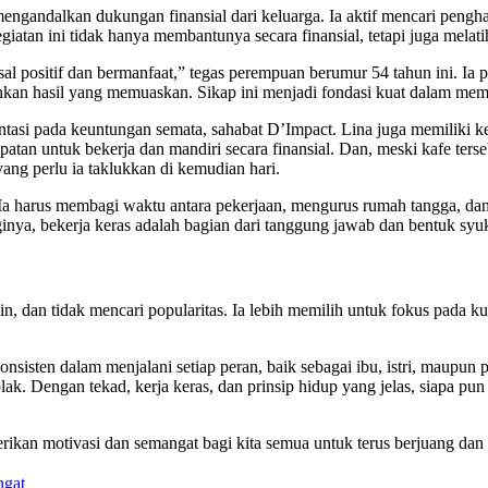
engandalkan dukungan finansial dari keluarga. Ia aktif mencari pengha
iatan ini tidak hanya membantunya secara finansial, tetapi juga melati
l positif dan bermanfaat,” tegas perempuan berumur 54 tahun ini. Ia p
hkan hasil yang memuaskan. Sikap ini menjadi fondasi kuat dalam mem
tasi pada keuntungan semata, sahabat D’Impact. Lina juga memiliki k
tan untuk bekerja dan mandiri secara finansial. Dan, meski kafe terseb
ang perlu ia taklukkan di kemudian hari.
a harus membagi waktu antara pekerjaan, mengurus rumah tangga, dan 
ya, bekerja keras adalah bagian dari tanggung jawab dan bentuk syuku
lin, dan tidak mencari popularitas. Ia lebih memilih untuk fokus pada k
onsisten dalam menjalani setiap peran, baik sebagai ibu, istri, maupu
ejolak. Dengan tekad, kerja keras, dan prinsip hidup yang jelas, siapa
kan motivasi dan semangat bagi kita semua untuk terus berjuang dan b
ngat