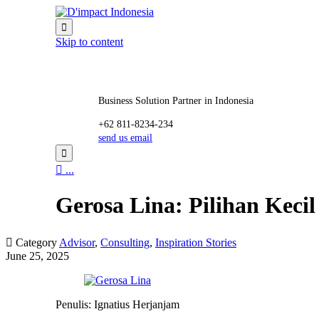

Skip to content
Business Solution Partner in Indonesia
+62 811-8234-234
send us email


...
Gerosa Lina: Pilihan Keci

Category
Advisor
,
Consulting
,
Inspiration Stories
June 25, 2025
Penulis: Ignatius Herjanjam