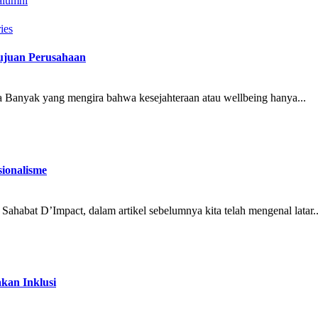
alumni
ies
Tujuan Perusahaan
ra Banyak yang mengira bahwa kesejahteraan atau wellbeing hanya...
sionalisme
Sahabat D’Impact, dalam artikel sebelumnya kita telah mengenal latar..
kan Inklusi