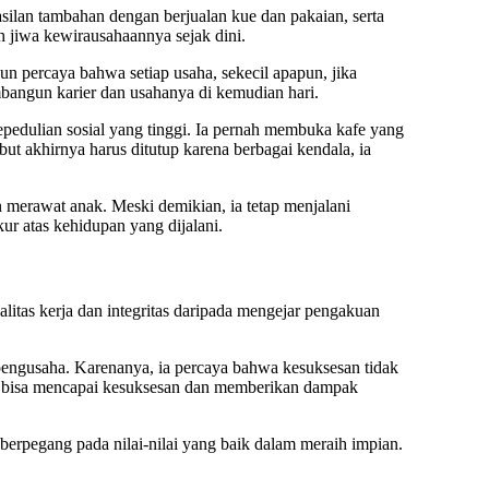
silan tambahan dengan berjualan kue dan pakaian, serta
h jiwa kewirausahaannya sejak dini.
un percaya bahwa setiap usaha, sekecil apapun, jika
bangun karier dan usahanya di kemudian hari.
epedulian sosial yang tinggi. Ia pernah membuka kafe yang
ut akhirnya harus ditutup karena berbagai kendala, ia
merawat anak. Meski demikian, ia tetap menjalani
r atas kehidupan yang dijalani.
ualitas kerja dan integritas daripada mengejar pengakuan
n pengusaha. Karenanya, ia percaya bahwa kesuksesan tidak
 pun bisa mencapai kesuksesan dan memberikan dampak
erpegang pada nilai-nilai yang baik dalam meraih impian.