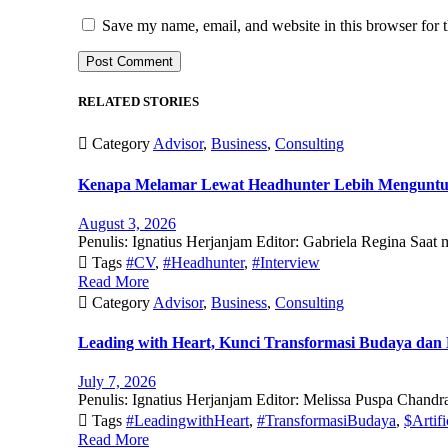
Save my name, email, and website in this browser for 
RELATED STORIES

Category
Advisor
,
Business
,
Consulting
Kenapa Melamar Lewat Headhunter Lebih Mengunt
August 3, 2026
Penulis: Ignatius Herjanjam Editor: Gabriela Regina Saat

Tags
#CV
,
#Headhunter
,
#Interview
Read More

Category
Advisor
,
Business
,
Consulting
Leading with Heart, Kunci Transformasi Budaya dan 
July 7, 2026
Penulis: Ignatius Herjanjam Editor: Melissa Puspa Chandr

Tags
#LeadingwithHeart
,
#TransformasiBudaya
,
$Artifi
Read More