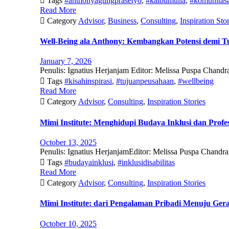

Tags
#anthonyagungprasetyo
,
#kalbumulia
,
#komunitas
Read More

Category
Advisor
,
Business
,
Consulting
,
Inspiration Stor
Well-Being ala Anthony: Kembangkan Potensi demi 
January 7, 2026
Penulis: Ignatius Herjanjam Editor: Melissa Puspa Chand

Tags
#kisahinspirasi
,
#tujuanpeusahaan
,
#wellbeing
Read More

Category
Advisor
,
Consulting
,
Inspiration Stories
Mimi Institute: Menghidupi Budaya Inklusi dan Profe
October 13, 2025
Penulis: Ignatius HerjanjamEditor: Melissa Puspa Chandra 

Tags
#budayainklusi
,
#inklusidisabilitas
Read More

Category
Advisor
,
Consulting
,
Inspiration Stories
Mimi Institute: dari Pengalaman Pribadi Menuju Gera
October 10, 2025