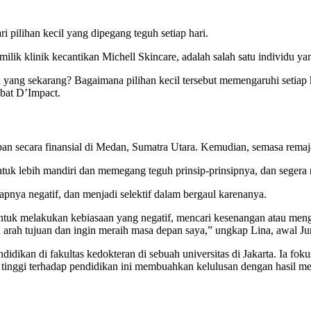
ari pilihan kecil yang dipegang teguh setiap hari.
ilik klinik kecantikan Michell Skincare, adalah salah satu individu y
 yang sekarang? Bagaimana pilihan kecil tersebut memengaruhi setia
abat D’Impact.
pan secara finansial di Medan, Sumatra Utara. Kemudian, semasa rema
 untuk lebih mandiri dan memegang teguh prinsip-prinsipnya, dan seger
gapnya negatif, dan menjadi selektif dalam bergaul karenanya.
ntuk melakukan kebiasaan yang negatif, mencari kesenangan atau meng
arah tujuan dan ingin meraih masa depan saya,” ungkap Lina, awal Ju
ndidikan di fakultas kedokteran di sebuah universitas di Jakarta. Ia fok
 tinggi terhadap pendidikan ini membuahkan kelulusan dengan hasil 