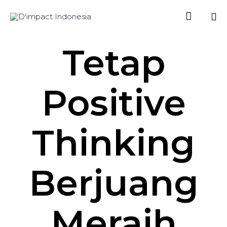

Sk
Tetap
to
co
Positive
Thinking
Berjuang
Meraih