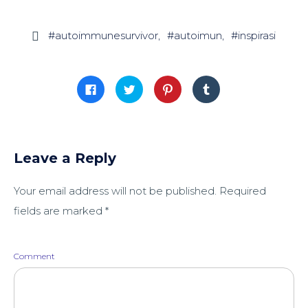
#autoimmunesurvivor
#autoimun
#inspirasi

Click
Click
Click
Click
to
to
to
to
share
share
share
share
on
on
on
on
Facebook
Twitter
Pinterest
Tumblr
(Opens
(Opens
(Opens
(Opens
in
in
in
in
new
new
new
new
window)
window)
window)
window)
Leave a Reply
Your email address will not be published.
Required
fields are marked
*
Comment