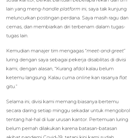
lain yang meng-
handle
platform
ini, saya tak kunjung
meluncurkan postingan perdana. Saya masih ragu dan
cemas, dan membiarkan diri terbenam dalam tugas-
tugas lain.
Kemudian manajer tim mengagas “
meet-and-greet
”
luring dengan saya sebagai pekerja disabilitas di divisi
kami, dengan alasan, “Kurang afdol kalau belum
ketemu langsung. Kalau cuma
online
kan rasanya
flat
gitu.”
Selama ini, divisi kami memang biasanya bertemu
secara daring setiap minggu sekadar untuk mengobrol
tentang hal-hal di luar urusan kantor. Pertemuan luring
belum pernah dilakukan karena batasan-batasan
akibat pandemi Covid-19, tetapi kini kami sudah