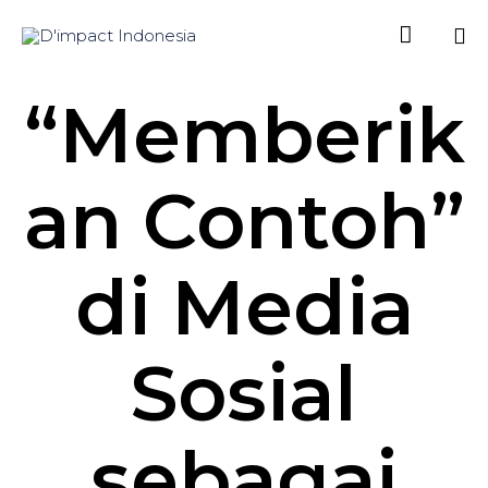

Sk
“Memberik
to
co
an Contoh”
di Media
Sosial
sebagai