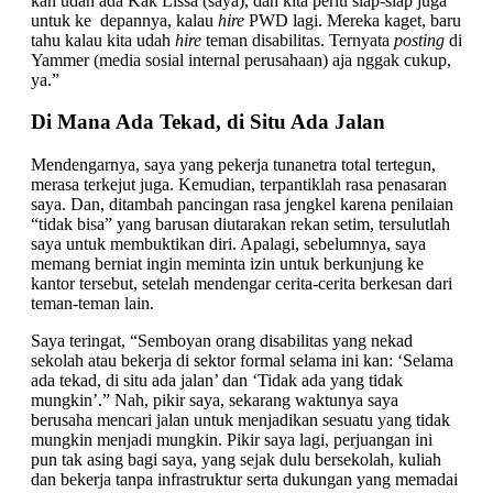
kan udah ada Kak Lissa (saya), dan kita perlu siap-siap juga
untuk ke depannya, kalau
hire
PWD lagi. Mereka kaget, baru
tahu kalau kita udah
hire
teman disabilitas. Ternyata
posting
di
Yammer (media sosial internal perusahaan) aja nggak cukup,
ya.”
Di Mana Ada Tekad, di Situ Ada Jalan
Mendengarnya, saya yang pekerja tunanetra total tertegun,
merasa terkejut juga. Kemudian, terpantiklah rasa penasaran
saya. Dan, ditambah pancingan rasa jengkel karena penilaian
“tidak bisa” yang barusan diutarakan rekan setim, tersulutlah
saya untuk membuktikan diri. Apalagi, sebelumnya, saya
memang berniat ingin meminta izin untuk berkunjung ke
kantor tersebut, setelah mendengar cerita-cerita berkesan dari
teman-teman lain.
Saya teringat, “Semboyan orang disabilitas yang nekad
sekolah atau bekerja di sektor formal selama ini kan: ‘Selama
ada tekad, di situ ada jalan’ dan ‘Tidak ada yang tidak
mungkin’.” Nah, pikir saya, sekarang waktunya saya
berusaha mencari jalan untuk menjadikan sesuatu yang tidak
mungkin menjadi mungkin. Pikir saya lagi, perjuangan ini
pun tak asing bagi saya, yang sejak dulu bersekolah, kuliah
dan bekerja tanpa infrastruktur serta dukungan yang memadai