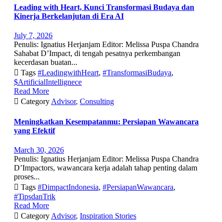
Leading with Heart, Kunci Transformasi Budaya dan
Kinerja Berkelanjutan di Era AI
July 7, 2026
Penulis: Ignatius Herjanjam Editor: Melissa Puspa Chandra
Sahabat D’Impact, di tengah pesatnya perkembangan
kecerdasan buatan...

Tags
#LeadingwithHeart
,
#TransformasiBudaya
,
$ArtificialIntellignece
Read More

Category
Advisor
,
Consulting
Meningkatkan Kesempatanmu: Persiapan Wawancara
yang Efektif
March 30, 2026
Penulis: Ignatius Herjanjam Editor: Melissa Puspa Chandra
D’Impactors, wawancara kerja adalah tahap penting dalam
proses...

Tags
#DimpactIndonesia
,
#PersiapanWawancara
,
#TipsdanTrik
Read More

Category
Advisor
,
Inspiration Stories