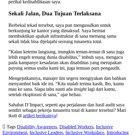
perihal kedisabilitasan saya.
Sekali Jalan, Dua Tujuan Terlaksana
Berbekal tekad tersebut, saya pun mengusulkan untuk
berkunjung ke kantor yang dimaksud. Saya berniat
membuktikan apakah infrastruktur di sana memang sama
sekali tidak bisa dijelajahi seorang tunanetra total.
“Kalau ketemu langsung, mungkin teman-teman di sana juga
lebih engeh tentang dunia disabilitas,” imbuh saya, mengacu
pada kampanye kesadaran akan disabilitas yang merupakan
payung semua usaha kami ini, juga temuan para pengaudit.
Mengejutkannya, manajer tim segera mengiyakan dan bahkan
menyambut baik ide ini. “Kita malah terima kasih, lho, kamu
mau ke sana. Siapa tahu nanti ada
insight
lagi dari kamu,
setelah eksplorasi di sana,” ujar beliau.
Sahabat D’Impact, seperti apa perjalanan dan hasil audit saya
sendiri sebagai pekerja tunanetra total di kantor tersebut? Mari
ikuti di
artikel berikutnya
!

Tags
Disability Awareness
,
Disabled Workers
,
Inclusive
Environment
,
Inclusive Leaders
,
Inclusive Workplace
,
Introducing