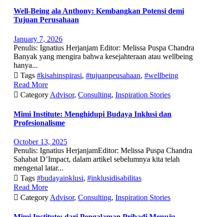
Well-Being ala Anthony: Kembangkan Potensi demi
Tujuan Perusahaan
January 7, 2026
Penulis: Ignatius Herjanjam Editor: Melissa Puspa Chandra
Banyak yang mengira bahwa kesejahteraan atau wellbeing
hanya...

Tags
#kisahinspirasi
,
#tujuanpeusahaan
,
#wellbeing
Read More

Category
Advisor
,
Consulting
,
Inspiration Stories
Mimi Institute: Menghidupi Budaya Inklusi dan
Profesionalisme
October 13, 2025
Penulis: Ignatius HerjanjamEditor: Melissa Puspa Chandra
Sahabat D’Impact, dalam artikel sebelumnya kita telah
mengenal latar...

Tags
#budayainklusi
,
#inklusidisabilitas
Read More

Category
Advisor
,
Consulting
,
Inspiration Stories
Mimi Institute: dari Pengalaman Pribadi Menuju