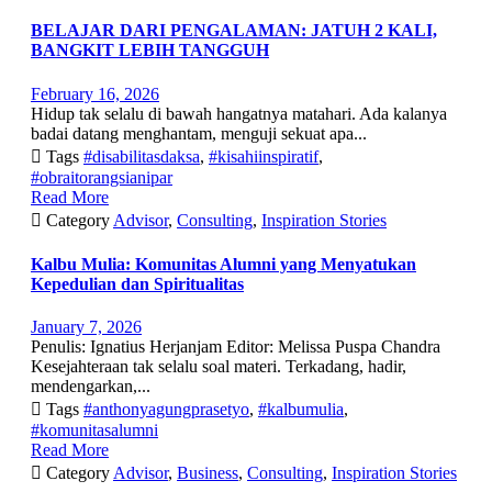
BELAJAR DARI PENGALAMAN: JATUH 2 KALI,
BANGKIT LEBIH TANGGUH
February 16, 2026
Hidup tak selalu di bawah hangatnya matahari. Ada kalanya
badai datang menghantam, menguji sekuat apa...

Tags
#disabilitasdaksa
,
#kisahiinspiratif
,
#obraitorangsianipar
Read More

Category
Advisor
,
Consulting
,
Inspiration Stories
Kalbu Mulia: Komunitas Alumni yang Menyatukan
Kepedulian dan Spiritualitas
January 7, 2026
Penulis: Ignatius Herjanjam Editor: Melissa Puspa Chandra
Kesejahteraan tak selalu soal materi. Terkadang, hadir,
mendengarkan,...

Tags
#anthonyagungprasetyo
,
#kalbumulia
,
#komunitasalumni
Read More

Category
Advisor
,
Business
,
Consulting
,
Inspiration Stories