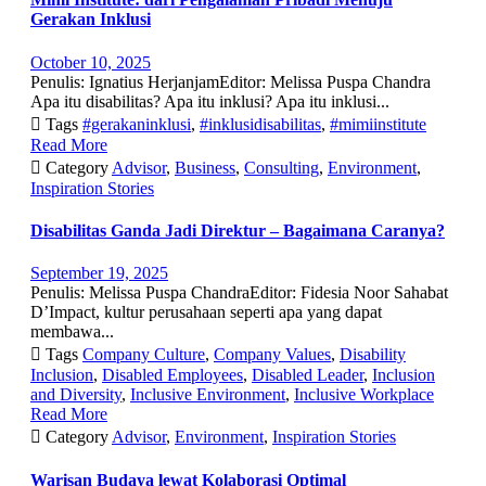
Gerakan Inklusi
October 10, 2025
Penulis: Ignatius HerjanjamEditor: Melissa Puspa Chandra
Apa itu disabilitas? Apa itu inklusi? Apa itu inklusi...

Tags
#gerakaninklusi
,
#inklusidisabilitas
,
#mimiinstitute
Read More

Category
Advisor
,
Business
,
Consulting
,
Environment
,
Inspiration Stories
Disabilitas Ganda Jadi Direktur – Bagaimana Caranya?
September 19, 2025
Penulis: Melissa Puspa ChandraEditor: Fidesia Noor Sahabat
D’Impact, kultur perusahaan seperti apa yang dapat
membawa...

Tags
Company Culture
,
Company Values
,
Disability
Inclusion
,
Disabled Employees
,
Disabled Leader
,
Inclusion
and Diversity
,
Inclusive Environment
,
Inclusive Workplace
Read More

Category
Advisor
,
Environment
,
Inspiration Stories
Warisan Budaya lewat Kolaborasi Optimal