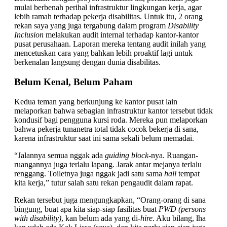
mulai berbenah perihal infrastruktur lingkungan kerja, agar
lebih ramah terhadap pekerja disabilitas. Untuk itu, 2 orang
rekan saya yang juga tergabung dalam program
Disability
Inclusion
melakukan audit internal terhadap kantor-kantor
pusat perusahaan. Laporan mereka tentang audit inilah yang
mencetuskan cara yang bahkan lebih proaktif lagi untuk
berkenalan langsung dengan dunia disabilitas.
Belum Kenal, Belum Paham
Kedua teman yang berkunjung ke kantor pusat lain
melaporkan bahwa sebagian infrastruktur kantor tersebut tidak
kondusif bagi pengguna kursi roda. Mereka pun melaporkan
bahwa pekerja tunanetra total tidak cocok bekerja di sana,
karena infrastruktur saat ini sama sekali belum memadai.
“Jalannya semua nggak ada
guiding block
-nya. Ruangan-
ruangannya juga terlalu lapang. Jarak antar mejanya terlalu
renggang. Toiletnya juga nggak jadi satu sama
hall
tempat
kita kerja,” tutur salah satu rekan pengaudit dalam rapat.
Rekan tersebut juga mengungkapkan, “Orang-orang di sana
bingung, buat apa kita siap-siap fasilitas buat
PWD (persons
with disability)
, kan belum ada yang di-
hire
. Aku bilang, lha