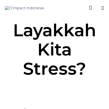

Sk
Layakkah
to
co
Kita
Stress?