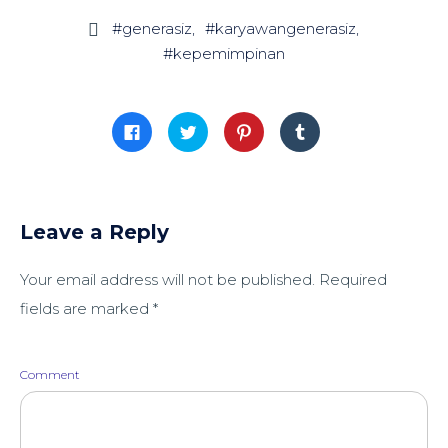
#generasiz
#karyawangenerasiz

#kepemimpinan
Click
Click
Click
Click
to
to
to
to
share
share
share
share
on
on
on
on
Facebook
Twitter
Pinterest
Tumblr
(Opens
(Opens
(Opens
(Opens
in
in
in
in
new
new
new
new
window)
window)
window)
window)
Leave a Reply
Your email address will not be published.
Required
fields are marked
*
Comment