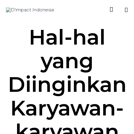

Sk
Hal-hal
to
co
yang
Diinginkan
Karyawan-
karyawan