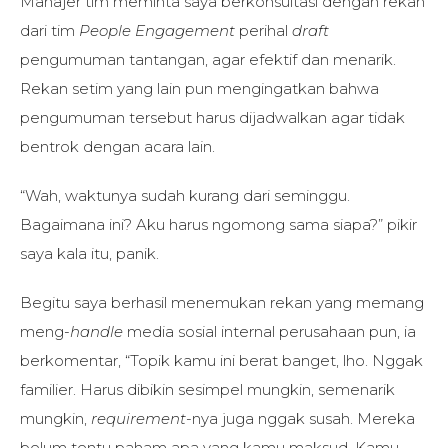
Manajer tim meminta saya berkonsultasi dengan rekan
dari tim
People Engagement
perihal
draft
pengumuman tantangan, agar efektif dan menarik.
Rekan setim yang lain pun mengingatkan bahwa
pengumuman tersebut harus dijadwalkan agar tidak
bentrok dengan acara lain.
“Wah, waktunya sudah kurang dari seminggu.
Bagaimana ini? Aku harus ngomong sama siapa?” pikir
saya kala itu, panik.
Begitu saya berhasil menemukan rekan yang memang
meng-
handle
media sosial internal perusahaan pun, ia
berkomentar, “Topik kamu ini berat banget, lho. Nggak
familier. Harus dibikin sesimpel mungkin, semenarik
mungkin,
requirement
-nya juga nggak susah. Mereka
belum tentu paham apa yang kamu maksud. Kamu