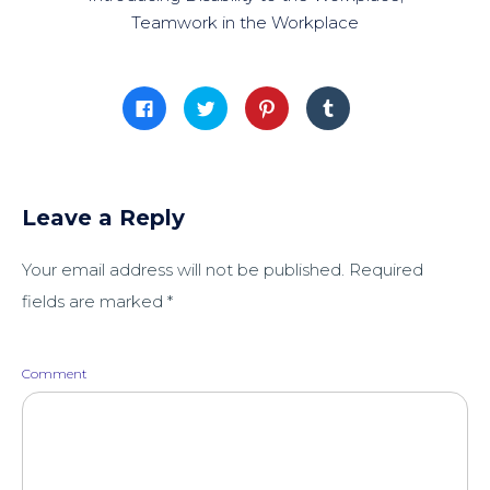
Teamwork in the Workplace
Click
Click
Click
Click
to
to
to
to
share
share
share
share
on
on
on
on
Facebook
Twitter
Pinterest
Tumblr
(Opens
(Opens
(Opens
(Opens
in
in
in
in
new
new
new
new
window)
window)
window)
window)
Leave a Reply
Your email address will not be published.
Required
fields are marked
*
Comment