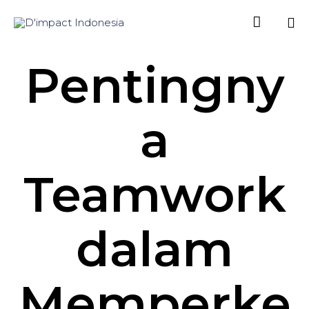

Sk
Pentingny
to
co
a
Teamwork
dalam
Memperke