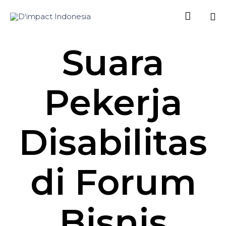

Sk
Suara
to
co
Pekerja
Disabilitas
di Forum
Bisnis